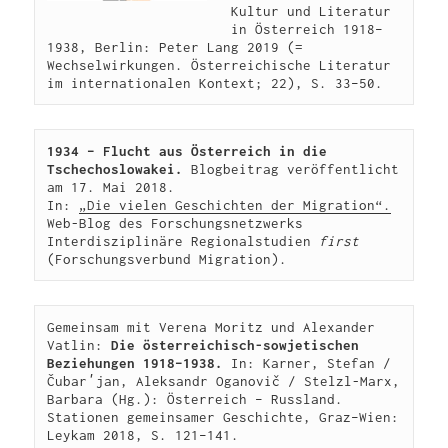
Kultur und Literatur 
in Österreich 1918–
1938, Berlin: Peter Lang 2019 (= 
Wechselwirkungen. Österreichische Literatur 
im internationalen Kontext; 22), S. 33–50.
1934 – Flucht aus Österreich in die 
Tschechoslowakei. 
Blogbeitrag veröffentlicht 
am 17. Mai 2018. 

In: 
„Die vielen Geschichten der Migration“.
Web-Blog des Forschungsnetzwerks 
Interdisziplinäre Regionalstudien 
first
(Forschungsverbund Migration).
Gemeinsam mit Verena Moritz und Alexander 
Vatlin: 
Die österreichisch-sowjetischen 
Beziehungen 1918–1938.
 In: Karner, Stefan / 
Čubarʹjan, Aleksandr Oganovič / Stelzl-Marx, 
Barbara (Hg.): Österreich – Russland. 
Stationen gemeinsamer Geschichte, Graz–Wien: 
Leykam 2018, S. 121–141.