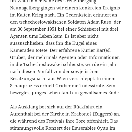
Im Wald in der Nähe des Grenzübergang
Neunagelberg gingen wir einem konkreten Ereignis
im Kalten Krieg nach. Ein Gedenkstein erinnert an
den tschechoslowakischen Soldaten Adam Ruso, der
am 30 September 1951 bei einer Schießerei mit drei
Agenten ums Leben kam. Es ist aber nicht
auszuschließen, dass ihn die Kugel eines
Kameraden tötete. Der erfahrene Kurier Kar(e)l
Gruber, der mehrmals Agenten oder Informationen
in die Tschechoslowakei schleuste, wurde ein Jahr
nach diesem Vorfall von der sowjetischen
Besatzungsmacht aus Wien verschleppt. In einem
Schauprozess erhielt Gruber die Todesstrafe. Sein
bewegtes, junges Leben fand ein gewaltsames Ende.
Als Ausklang bot sich auf der Rückfahrt ein
Aufenthalt bei der Kirche in Krabonoš (Zuggers) an,
die während des Festivals ihre Tore offenhielt. Das
stimmungsvolle Konzert des Emsembles Oyun im