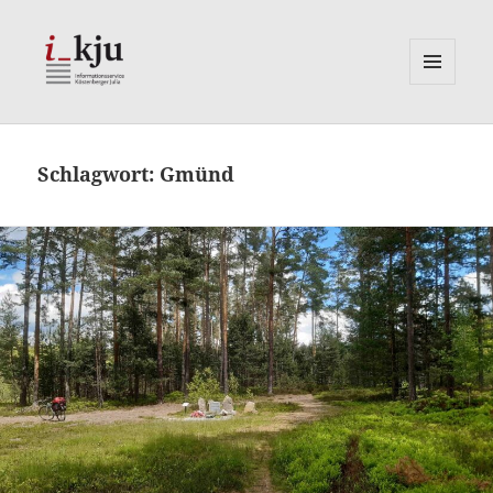
MENÜ
UND
i_kju
WIDGETS
Schlagwort:
Gmünd