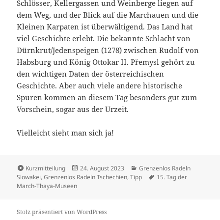
Schlösser, Kellergassen und Weinberge liegen auf
dem Weg, und der Blick auf die Marchauen und die
Kleinen Karpaten ist überwältigend. Das Land hat
viel Geschichte erlebt. Die bekannte Schlacht von
Dürnkrut/Jedenspeigen (1278) zwischen Rudolf von
Habsburg und König Ottokar II. Přemysl gehört zu
den wichtigen Daten der österreichischen
Geschichte. Aber auch viele andere historische
Spuren kommen an diesem Tag besonders gut zum
Vorschein, sogar aus der Urzeit.
Vielleicht sieht man sich ja!
Format
Veröffentlicht
Kategorien
Kurzmitteilung
24. August 2023
Grenzenlos Radeln
am
Schlagwörter
Slowakei
,
Grenzenlos Radeln Tschechien
,
Tipp
15. Tag der
March-Thaya-Museen
Stolz präsentiert von WordPress