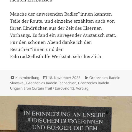
Manche der anwesenden Radler*innen kannten
Teile der Route, und einzelne erzählten auch von
ihren Eindrücken aus der Zeit des Eisernen
Vorhangs. Es fand ein anregender Austausch statt.
Für den schönen Abend danke ich den
Besucher*innen und der
Fahrrad.Selbsthilfe.Werkstatt sehr herzlich.
Format
Veröffentlicht
Kategorien
Kurzmitteilung
18. November 2025
Grenzenlos Radeln
am
Slowakei
,
Grenzenlos Radeln Tschechien
,
Grenzenlos Radeln
Ungarn
,
Iron Curtain Trail / Eurovelo 13
,
Vortrag