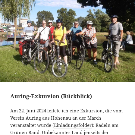
Auring-Exkursion (Rückblick)
Am 22. Juni 2024 leitete ich eine Exkursion, die vom
Verein
Auring
aus Hohenau an der March
veranstaltet wurde (
Einladungsfolder
): Radeln am
Grünen Band. Unbekanntes Land jenseits der