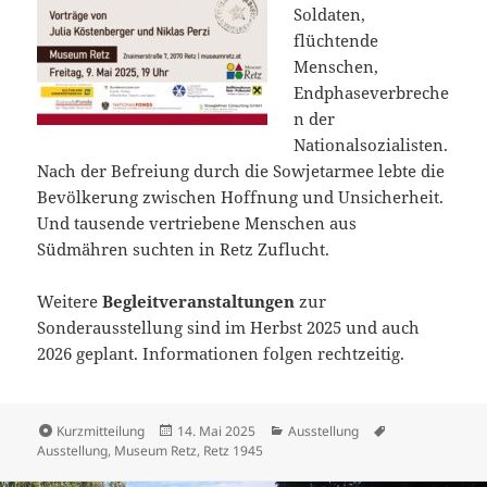
Soldaten,
flüchtende
Menschen,
Endphaseverbreche
n der
Nationalsozialisten.
Nach der Befreiung durch die Sowjetarmee lebte die
Bevölkerung zwischen Hoffnung und Unsicherheit.
Und tausende vertriebene Menschen aus
Südmähren suchten in Retz Zuflucht.
Weitere
Begleitveranstaltungen
zur
Sonderausstellung sind im Herbst 2025 und auch
2026 geplant. Informationen folgen rechtzeitig.
Format
Veröffentlicht
Kategorien
Schlagwörter
Kurzmitteilung
14. Mai 2025
Ausstellung
am
Ausstellung
,
Museum Retz
,
Retz 1945