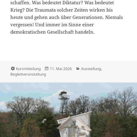
schaffen. Was bedeutet Diktatur? Was bedeutet
Krieg? Die Traumata solcher Zeiten wirken bis
heute und gehen auch über Generationen. Niemals
vergessen! Und immer im Sinne einer
demokratischen Gesellschaft handeln.
Format
Veröffentlicht
Kategorien
Kurzmitteilung
11. Mai 2026
Ausstellung
,
am
Begleitveranstaltung