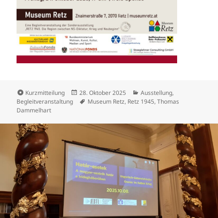
Format
Veröffentlicht
Kategorien
Kurzmitteilung
28. Oktober 2025
Ausstellung
,
am
Schlagwörter
Begleitveranstaltung
Museum Retz
,
Retz 1945
,
Thomas
Dammelhart