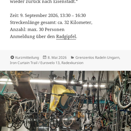
wieder zurück nach Eisenstadt.“
Zeit: 9. September 2026, 13:30 – 16:30
Streckenlänge gesamt: ca. 32 Kilometer,
Anzahl: max. 30 Personen
Anmeldung über den
Radgipfel
.
Format
Veröffentlicht
Kategorien
Kurzmitteilung
8. Mai 2026
Grenzenlos Radeln Ungarn
,
am
Iron Curtain Trail / Eurovelo 13
,
Radexkursion