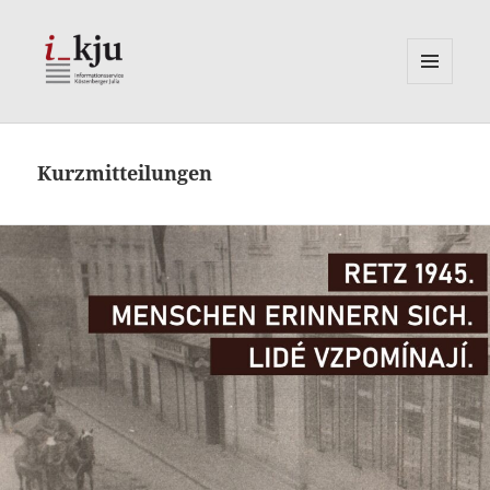
MENÜ
UND
i_kju
WIDGETS
Kurzmitteilungen