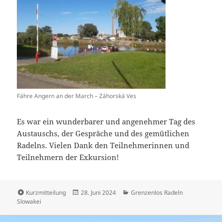
Fähre Angern an der March – Záhorská Ves
Es war ein wunderbarer und angenehmer Tag des
Austauschs, der Gespräche und des gemütlichen
Radelns. Vielen Dank den Teilnehmerinnen und
Teilnehmern der Exkursion!
Format
Veröffentlicht
Kategorien
Kurzmitteilung
28. Juni 2024
Grenzenlos Radeln
am
Slowakei